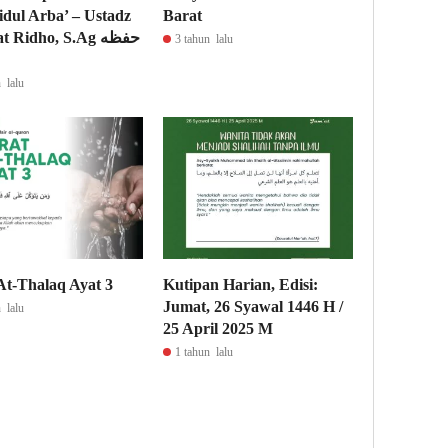
dul Arba’ – Ustadz
Barat
Ridho, S.Ag حفظه
3 tahun lalu
 lalu
At-Thalaq Ayat 3
Kutipan Harian, Edisi:
Jumat, 26 Syawal 1446 H /
 lalu
25 April 2025 M
1 tahun lalu