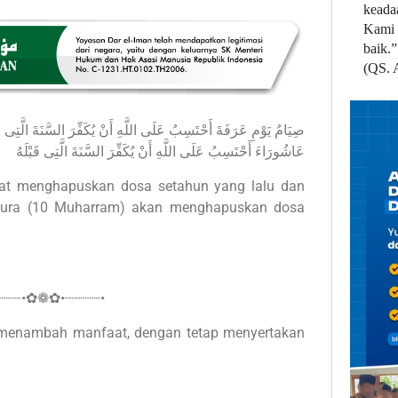
keada
Kami 
baik.”
(QS. 
صِيَامُ يَوْمِ عَرَفَةَ أَحْتَسِبُ عَلَى اللَّهِ أَنْ يُكَفِّرَ السَّنَةَ الَّتِى قَب
عَاشُورَاءَ أَحْتَسِبُ عَلَى اللَّهِ أَنْ يُكَفِّرَ السَّنَةَ الَّتِى قَبْلَهُ
apat menghapuskan dosa setahun yang lalu dan
yura (10 Muharram) akan menghapuskan dosa
┈┈┈•✿❁✿•┈┈┈┈•
 menambah manfaat, dengan tetap menyertakan