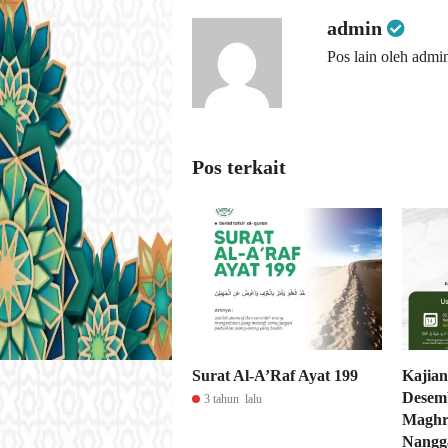
admin
Pos lain oleh admi
Pos terkait
Surat Al-A’Raf Ayat 199
Kajian
Desemb
3 tahun lalu
Maghr
Nangga