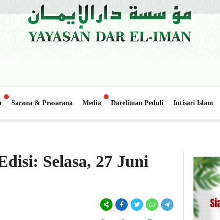
n
Sarana & Prasarana
Media
Dareliman Peduli
Intisari Islam
ai
Update Donasi: Pembangunan Gedung Belajar 2, Pondok P
1 minggu lalu
disi: Selasa, 27 Juni