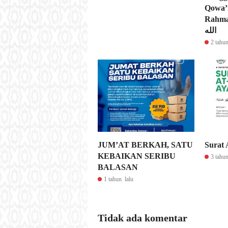
Qowa’i
Rahmat 
الله
2 tahun
JUM’AT BERKAH, SATU
Surat 
KEBAIKAN SERIBU
3 tahun
BALASAN
1 tahun lalu
Tidak ada komentar