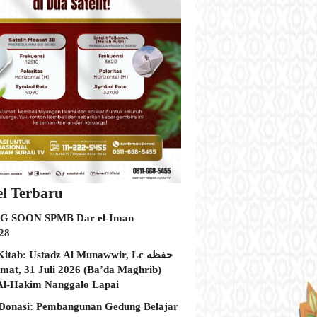
el Terbaru
 SOON SPMB Dar el-Iman
28
itab: Ustadz Al Munawwir, Lc حفظه
Al-Hakim Nanggalo Lapai
Donasi: Pembangunan Gedung Belajar