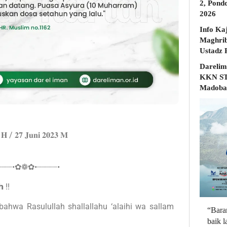
2, Pond
2026
Info Ka
Maghrib
Darelim
KKN STD
Madobak
𝟒 𝐇 / 𝟐𝟕 𝐉𝐮𝐧𝐢 𝟐𝟎𝟐𝟑 𝐌
┈┈┈•✿❁✿•┈┈┈┈•
 !!
bahwa Rasulullah shallallahu ‘alaihi wa sallam
“Bara
baik 