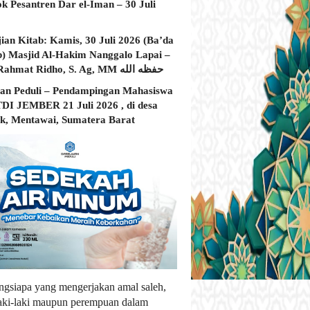
ok Pesantren Dar el-Iman – 30 Juli
jian Kitab: Kamis, 30 Juli 2026 (Ba’da
) Masjid Al-Hakim Nanggalo Lapai –
Ustadz Rahmat Ridho, S. Ag, MM حفظه الله
an Peduli – Pendampingan Mahasiswa
I JEMBER 21 Juli 2026 , di desa
, Mentawai, Sumatera Barat
ngsiapa yang mengerjakan amal saleh,
laki-laki maupun perempuan dalam