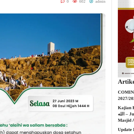
0
602
admin
Artik
COMING
2027/20
Kajian K
الله – Jumat, 31 Juli 2026 (Ba’da Maghrib)
Masjid 
Update 