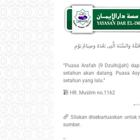
ْلَهُ وَالسَّنَةَ الَّتِى بَعْدَهُ وَصِيَامُ يَوْمِ
“Puasa Arafah (9 Dzulhijjah) d
setahun akan datang. Puasa As
setahun yang lalu.”
HR. Muslim no.1162
•┈
Silakan disebarluaskan untuk
sumber.
_