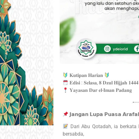
𝐊𝐮𝐭𝐢𝐩𝐚𝐧 𝐇𝐚𝐫𝐢𝐚𝐧
𝐄𝐝𝐢𝐬𝐢 : 𝐒𝐞𝐥𝐚𝐬𝐚, 𝟖 𝐃𝐳𝐮𝐥 𝐇𝐢𝐣𝐣𝐚𝐡 𝟏𝟒
𝐘𝐚𝐲𝐚𝐬𝐚𝐧 𝐃𝐚𝐫 𝐞𝐥-𝐈𝐦𝐚𝐧 𝐏𝐚𝐝𝐚𝐧𝐠
•┈
𝗝𝗮𝗻𝗴𝗮𝗻 𝗟𝘂𝗽𝗮 𝗣𝘂𝗮𝘀𝗮 𝗔𝗿𝗮𝗳𝗮
Dari Abu Qotadah, ia berkata 
bersabda,