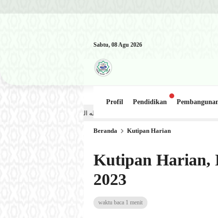
Sabtu, 08 Agu 2026
Profil
Pendidikan
Pembanguna
Kajian Kitab: Ustadz Al Munawwir, Lc حفظه الله – Jumat, 31 Juli 2026 (Ba’da Maghrib) Masjid Al-Hakim Nanggalo Lap
Beranda
Kutipan Harian
Kutipan Harian, E
2023
waktu baca 1 menit