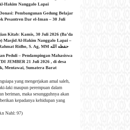
Al-Hakim Nanggalo Lapai
Donasi: Pembangunan Gedung Belajar
ok Pesantren Dar el-Iman – 30 Juli
jian Kitab: Kamis, 30 Juli 2026 (Ba’da
) Masjid Al-Hakim Nanggalo Lapai –
Ustadz Rahmat Ridho, S. Ag, MM حفظه الله
an Peduli – Pendampingan Mahasiswa
I JEMBER 21 Juli 2026 , di desa
, Mentawai, Sumatera Barat
ngsiapa yang mengerjakan amal saleh,
laki-laki maupun perempuan dalam
an beriman, maka sesungguhnya akan
berikan kepadanya kehidupan yang
An Nahl: 97)