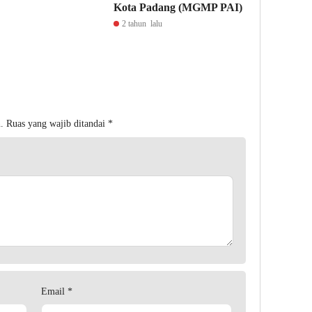
Kota Padang (MGMP PAI)
2 tahun lalu
.
Ruas yang wajib ditandai
*
Email
*