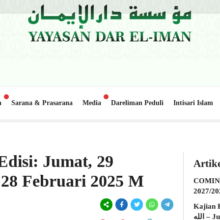
n
Sarana & Prasarana
Media
Dareliman Peduli
Intisari Islam
asjid Al-Hakim Nanggalo Lapai
Update Donasi: Pembangunan Gedung Bel
1 minggu lalu
Edisi: Jumat, 29
Artik
 28 Februari 2025 M
COMING
2027/20
Kajian K
الله – Jumat, 31 Juli 2026 (Ba’da Maghrib)