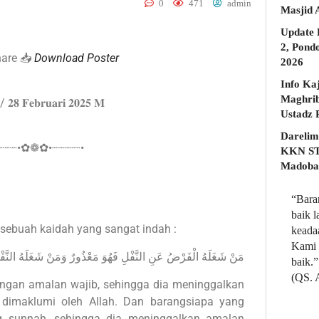
0
471
admin
Masjid 
Update 
2, Pond
hare 📥
Download Poster
2026
Info Ka
Maghrib
 / 𝟐𝟖 𝐅𝐞𝐛𝐫𝐮𝐚𝐫𝐢 𝟐𝟎𝟐𝟓 𝐌
Darelim
┈┈┈•✿❁✿•┈┈┈┈•
KKN STD
Madobak
“Bara
baik 
 sebuah kaidah yang sangat indah :
keada
Kami 
مَنْ شَغَلَهُ الْفَرْضُ عَنِ النَّفْلِ فَهُوَ مَعْذُورٌ وَمَنْ شَغَلَهُ النَّف
baik.”
(QS. 
engan amalan wajib, sehingga dia meninggalkan
dimaklumi oleh Allah. Dan barangsiapa yang
g sunnah, sehingga dia meninggalkan amalan