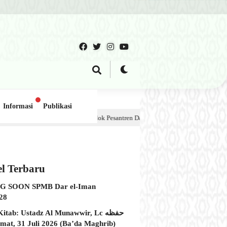
Informasi
Publikasi
ajar 2, Pondok Pesantren Dar el-Iman – 30 Juli 2026
1 minggu lalu
el Terbaru
 SOON SPMB Dar el-Iman
28
itab: Ustadz Al Munawwir, Lc حفظه