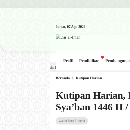
Jumat, 07 Agu 2026
Profil
Pendidikan
Pembanguna
Kajian Kitab: Ustadz Al Munawwir, Lc حفظه الله – Jumat, 31 Juli 2026 (Ba’da Maghrib) M
Beranda
Kutipan Harian
Kutipan Harian, 
Sya’ban 1446 H /
waktu baca 1 menit