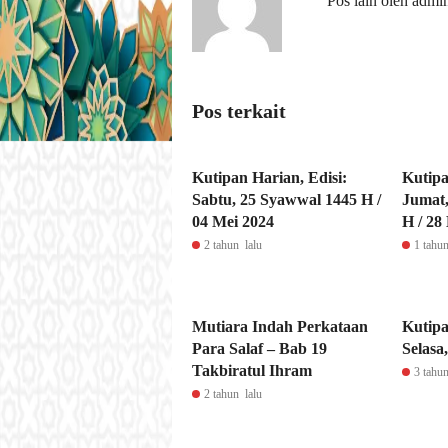
Pos lain oleh admi
Pos terkait
Kutipan Harian, Edisi:
Kutipa
Sabtu, 25 Syawwal 1445 H /
Jumat
04 Mei 2024
H / 28
2 tahun lalu
1 tahun
Mutiara Indah Perkataan
Kutipa
Para Salaf – Bab 19
Selasa
Takbiratul Ihram
3 tahun
2 tahun lalu