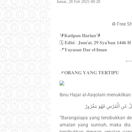
Jumat, 28 Feb 2025 00:28
♻️ Free S
🔰𝐊𝐮𝐭𝐢𝐩𝐚𝐧 𝐇𝐚𝐫𝐢𝐚𝐧🔰
🗓 𝐄𝐝𝐢𝐬𝐢 : 𝐉𝐮𝐦’𝐚𝐭, 𝟐𝟗 𝐒𝐲𝐚’𝐛𝐚𝐧 𝟏𝟒𝟒𝟔 𝐇
📍𝐘𝐚𝐲𝐚𝐬𝐚𝐧 𝐃𝐚𝐫 𝐞𝐥-𝐈𝐦𝐚𝐧
•┈
📌𝐎𝐑𝐀𝐍𝐆 𝐘𝐀𝐍𝐆 𝐓𝐄𝐑𝐓𝐈𝐏𝐔
Ibnu Hajar al-Asqolani menukilkan
ْلُ عَنِ الْفَرْضِ فَهُوَ مَغْرُورٌ
“Barangsiapa yang tersibukkan d
amalan yang sunnah, maka dia 
tersibukkan dengan amalan yan