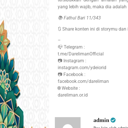
yang lebih wajib, maka dia adalah 
📚 Fathul Bari 11/343
🔃 Share konten ini di storymu dan
–
📪 Telegram :
t.me/DarelimanOfficial
📷 Instagram :
instagram.com/ydeiorid
📷 Facebook :
facebook.com/dareliman
🌐 Website :
dareliman.or.id
admin