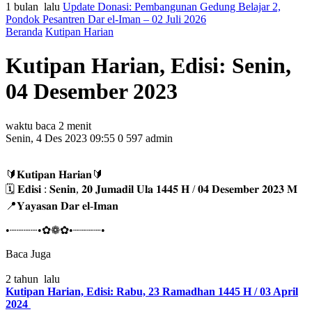
1 bulan lalu
Update Donasi: Pembangunan Gedung Belajar 2,
Pondok Pesantren Dar el-Iman – 02 Juli 2026
Beranda
Kutipan Harian
Kutipan Harian, Edisi: Senin,
04 Desember 2023
waktu baca 2 menit
Senin, 4 Des 2023 09:55
0
597
admin
🔰𝐊𝐮𝐭𝐢𝐩𝐚𝐧 𝐇𝐚𝐫𝐢𝐚𝐧🔰
🗓 𝐄𝐝𝐢𝐬𝐢 : 𝐒𝐞𝐧𝐢𝐧, 𝟐𝟎 𝐉𝐮𝐦𝐚𝐝𝐢𝐥 𝐔𝐥𝐚 𝟏𝟒𝟒𝟓 𝐇 / 𝟎𝟒 𝐃𝐞𝐬𝐞𝐦𝐛𝐞𝐫 𝟐𝟎𝟐𝟑 𝐌
📍𝐘𝐚𝐲𝐚𝐬𝐚𝐧 𝐃𝐚𝐫 𝐞𝐥-𝐈𝐦𝐚𝐧
•┈┈┈┈•✿❁✿•┈┈┈┈•
Baca Juga
2 tahun lalu
Kutipan Harian, Edisi: Rabu, 23 Ramadhan 1445 H / 03 April
2024