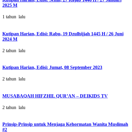
2025 M
1 tahun lalu
Kutipan Harian, Edisi: Rabu, 19 Dzulhijjah 1445 H / 26 Juni
2024 M
2 tahun lalu
Kutipan Harian, Edisi: Jumat, 08 September 2023
2 tahun lalu
MUSABAQAH HIFZHIL QUR’AN – DEIKIDS TV
2 tahun lalu
Prinsip-Prinsip untuk Menjaga Kehormatan Wanita Muslimah
#2