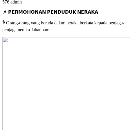
576
admin
📌 𝗣𝗘𝗥𝗠𝗢𝗛𝗢𝗡𝗔𝗡 𝗣𝗘𝗡𝗗𝗨𝗗𝗨𝗞 𝗡𝗘𝗥𝗔𝗞𝗔
🎙 Orang-orang yang berada dalam neraka berkata kepada penjaga-
penjaga neraka Jahannam :