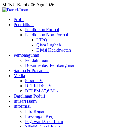
MENU
Kamis, 06 Agu 2026
Profil
Pendidikan
Pendidikan Formal
Pendidikan Non Formal
LT2Q
Qism Lughah
Divisi Keakhwatan
Pembangunan
Pendahuluan
Dokumentasi Pembangunan
Sarana & Prasarana
Media
Surau TV
DEI KIDS TV
DEI FM 87,6 Mhz
Dareliman Peduli
Intisari Islam
Informasi
Info Kajian
Lowongan Kerja
Pegawai Dar el-Iman
SPMB Dar el-Iman