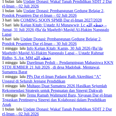
1 bulan lalu
Update Donasi: Wakaf Tanah Pendidikan SDIT 2 Dar
el-Iman – 02 Juli 2026
1 bulan lalu
Update Donasi: Pembangunan Gedung Belajar 2,
Pondok Pesantren Dar el-Iman – 02 Juli 2026
3 hari lalu
COMING SOON SPMB Dar el-Iman 2027/2028
5 hari lalu
Kajian Kitab: Ustadz Al Munawwir, Lc حفظه الله –
Jumat, 31 Juli 2026 (Ba’da Maghrib) Masjid Al-Hakim Nanggalo
Lapai
6 hari lalu
Update Donasi: Pembangunan Gedung Belajar 2,
Pondok Pesantren Dar el-Iman – 30 Juli 2026
1 minggu lalu
Info Kajian Kitab: Kamis, 30 Juli 2026 (Ba’da
Maghrib) Masjid Al-Hakim Nanggalo Lapai – Ustadz Rahmat
Ridho, S. Ag, MM حفظه الله
1 minggu lalu
Dareliman Peduli – Pendampingan Mahasiswa KKN
STDI JEMBER 21 Juli 2026 , di desa Madobak, Mentawai,
Sumatera Barat
1 minggu lalu
PPs Dar el-Iman Padang Raih Akreditasi “A”
Unggul di Seluruh Jenjang Pendidikan
1 minggu lalu
Multaqo Duat Sumatera 2026 Hasilkan Sejumlah
Rekomendasi Strategis untuk Penguatan dan Sinergi Dakwah
1 minggu lalu
Temu Ramah Walimurid Baru, Yayasan Dar el-Iman
Tegaskan Pentingnya Sinergi dan Kolaborasi dalam Pendidikan
Anak
1 bulan lalu
Update Donasi: Wakaf Tanah Pendidikan SDIT 2 Dar
el-Iman – 02 Juli 2026