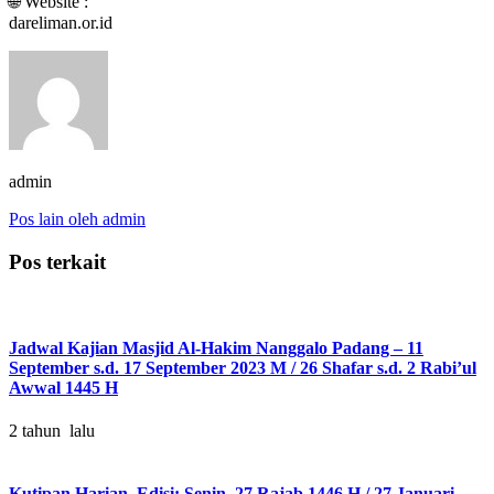
🌐 Website :
dareliman.or.id
admin
Pos lain oleh admin
Pos terkait
Jadwal Kajian Masjid Al-Hakim Nanggalo Padang – 11
September s.d. 17 September 2023 M / 26 Shafar s.d. 2 Rabi’ul
Awwal 1445 H
2 tahun lalu
Kutipan Harian, Edisi: Senin, 27 Rajab 1446 H / 27 Januari