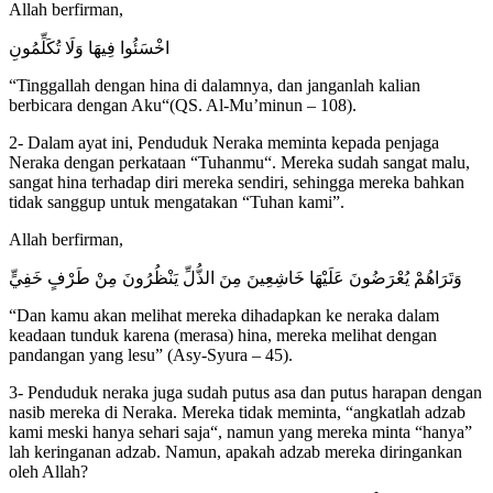
Allah berfirman,
اخْسَئُوا فِيهَا وَلَا تُكَلِّمُونِ
“Tinggallah dengan hina di dalamnya, dan janganlah kalian
berbicara dengan Aku“(QS. Al-Mu’minun – 108).
2- Dalam ayat ini, Penduduk Neraka meminta kepada penjaga
Neraka dengan perkataan “Tuhanmu“. Mereka sudah sangat malu,
sangat hina terhadap diri mereka sendiri, sehingga mereka bahkan
tidak sanggup untuk mengatakan “Tuhan kami”.
Allah berfirman,
وَتَرَاهُمْ يُعْرَضُونَ عَلَيْهَا خَاشِعِينَ مِنَ الذُّلِّ يَنْظُرُونَ مِنْ طَرْفٍ خَفِيٍّ
“Dan kamu akan melihat mereka dihadapkan ke neraka dalam
keadaan tunduk karena (merasa) hina, mereka melihat dengan
pandangan yang lesu” (Asy-Syura – 45).
3- Penduduk neraka juga sudah putus asa dan putus harapan dengan
nasib mereka di Neraka. Mereka tidak meminta, “angkatlah adzab
kami meski hanya sehari saja“, namun yang mereka minta “hanya”
lah keringanan adzab. Namun, apakah adzab mereka diringankan
oleh Allah?