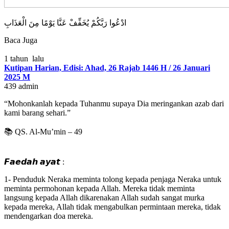
ادْعُوا رَبَّكُمْ يُخَفِّفْ عَنَّا يَوْمًا مِنَ الْعَذَابِ
Baca Juga
1 tahun lalu
Kutipan Harian, Edisi: Ahad, 26 Rajab 1446 H / 26 Januari
2025 M
439
admin
“Mohonkanlah kepada Tuhanmu supaya Dia meringankan azab dari
kami barang sehari.”
📚 QS. Al-Mu’min – 49
𝙁𝙖𝙚𝙙𝙖𝙝 𝙖𝙮𝙖𝙩 :
1- Penduduk Neraka meminta tolong kepada penjaga Neraka untuk
meminta permohonan kepada Allah. Mereka tidak meminta
langsung kepada Allah dikarenakan Allah sudah sangat murka
kepada mereka, Allah tidak mengabulkan permintaan mereka, tidak
mendengarkan doa mereka.