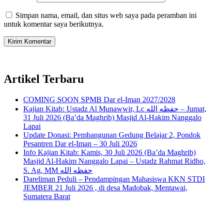
Simpan nama, email, dan situs web saya pada peramban ini
untuk komentar saya berikutnya.
Artikel Terbaru
COMING SOON SPMB Dar el-Iman 2027/2028
Kajian Kitab: Ustadz Al Munawwir, Lc حفظه الله – Jumat,
31 Juli 2026 (Ba’da Maghrib) Masjid Al-Hakim Nanggalo
Lapai
Update Donasi: Pembangunan Gedung Belajar 2, Pondok
Pesantren Dar el-Iman – 30 Juli 2026
Info Kajian Kitab: Kamis, 30 Juli 2026 (Ba’da Maghrib)
Masjid Al-Hakim Nanggalo Lapai – Ustadz Rahmat Ridho,
S. Ag, MM حفظه الله
Dareliman Peduli – Pendampingan Mahasiswa KKN STDI
JEMBER 21 Juli 2026 , di desa Madobak, Mentawai,
Sumatera Barat