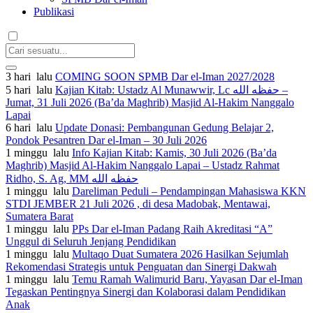
Publikasi
3 hari lalu
COMING SOON SPMB Dar el-Iman 2027/2028
5 hari lalu
Kajian Kitab: Ustadz Al Munawwir, Lc حفظه الله –
Jumat, 31 Juli 2026 (Ba’da Maghrib) Masjid Al-Hakim Nanggalo
Lapai
6 hari lalu
Update Donasi: Pembangunan Gedung Belajar 2,
Pondok Pesantren Dar el-Iman – 30 Juli 2026
1 minggu lalu
Info Kajian Kitab: Kamis, 30 Juli 2026 (Ba’da
Maghrib) Masjid Al-Hakim Nanggalo Lapai – Ustadz Rahmat
Ridho, S. Ag, MM حفظه الله
1 minggu lalu
Dareliman Peduli – Pendampingan Mahasiswa KKN
STDI JEMBER 21 Juli 2026 , di desa Madobak, Mentawai,
Sumatera Barat
1 minggu lalu
PPs Dar el-Iman Padang Raih Akreditasi “A”
Unggul di Seluruh Jenjang Pendidikan
1 minggu lalu
Multaqo Duat Sumatera 2026 Hasilkan Sejumlah
Rekomendasi Strategis untuk Penguatan dan Sinergi Dakwah
1 minggu lalu
Temu Ramah Walimurid Baru, Yayasan Dar el-Iman
Tegaskan Pentingnya Sinergi dan Kolaborasi dalam Pendidikan
Anak