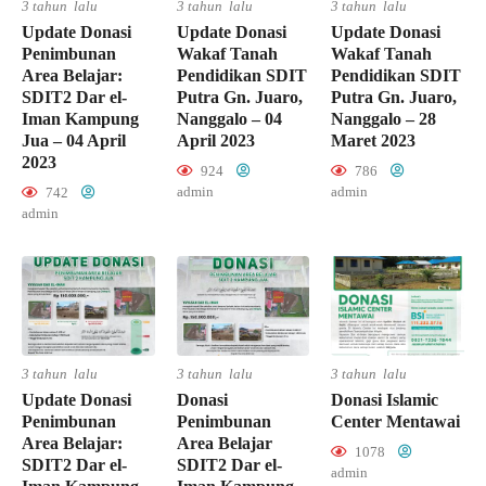
3 tahun lalu
3 tahun lalu
3 tahun lalu
Update Donasi
Update Donasi
Update Donasi
Penimbunan
Wakaf Tanah
Wakaf Tanah
Area Belajar:
Pendidikan SDIT
Pendidikan SDIT
SDIT2 Dar el-
Putra Gn. Juaro,
Putra Gn. Juaro,
Iman Kampung
Nanggalo – 04
Nanggalo – 28
Jua – 04 April
April 2023
Maret 2023
2023
924
786
admin
admin
742
admin
3 tahun lalu
3 tahun lalu
3 tahun lalu
Update Donasi
Donasi
Donasi Islamic
Penimbunan
Penimbunan
Center Mentawai
Area Belajar:
Area Belajar
1078
SDIT2 Dar el-
SDIT2 Dar el-
admin