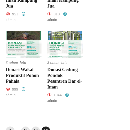
Iman Kampung
Iman Kampung
Jua
Jua
951
818
admin
admin
3 tahun lalu
3 tahun lalu
Donasi Wakaf
Donasi Gedung
Produktif Pohon
Pondok
Pahala
Pesantren Dar el-
Iman
999
admin
1844
admin