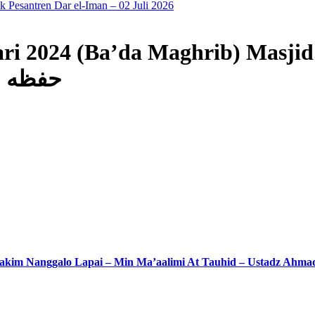
Pesantren Dar el-Iman – 02 Juli 2026
ari 2024 (Ba’da Maghrib) Masji
t Ridho, S.Ag حفظه الله