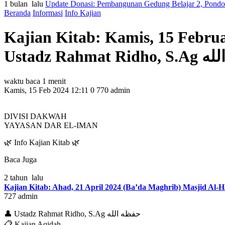
1 bulan lalu
Update Donasi: Pembangunan Gedung Belajar 2, Pondok 
Beranda
Informasi
Info Kajian
Kajian Kitab: Kamis, 15 Febru
Ustadz Rahma
waktu baca 1 menit
Kamis, 15 Feb 2024 12:11
0
770
admin
DIVISI DAKWAH
YAYASAN DAR EL-IMAN
🌿 Info Kajian Kitab 🌿
Baca Juga
2 tahun lalu
727
admin
👤 Ustadz Rahmat Ridho, S.Ag حفظه الله
📋 Kajian Aqidah