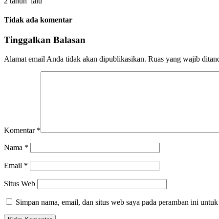
2 tahun lalu
Tidak ada komentar
Tinggalkan Balasan
Alamat email Anda tidak akan dipublikasikan.
Ruas yang wajib ditan
Komentar
*
Nama
*
Email
*
Situs Web
Simpan nama, email, dan situs web saya pada peramban ini untuk