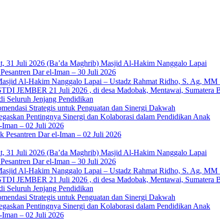
b: Ustadz Al Munawwir, Lc حفظه الله – Jumat, 31 Juli 2026 (Ba’da Maghrib) Masjid Al-Hakim Nanggalo Lapai
esantren Dar el-Iman – 30 Juli 2026
I
DI JEMBER 21 Juli 2026 , di desa Madobak, Mentawai, Sumatera B
di Seluruh Jenjang Pendidikan
mendasi Strategis untuk Penguatan dan Sinergi Dakwah
gaskan Pentingnya Sinergi dan Kolaborasi dalam Pendidikan Anak
Iman – 02 Juli 2026
Pesantren Dar el-Iman – 02 Juli 2026
b: Ustadz Al Munawwir, Lc حفظه الله – Jumat, 31 Juli 2026 (Ba’da Maghrib) Masjid Al-Hakim Nanggalo Lapai
esantren Dar el-Iman – 30 Juli 2026
I
DI JEMBER 21 Juli 2026 , di desa Madobak, Mentawai, Sumatera B
di Seluruh Jenjang Pendidikan
mendasi Strategis untuk Penguatan dan Sinergi Dakwah
gaskan Pentingnya Sinergi dan Kolaborasi dalam Pendidikan Anak
Iman – 02 Juli 2026