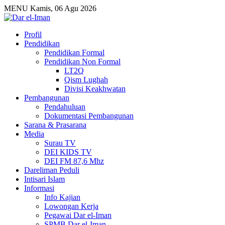
MENU
Kamis, 06 Agu 2026
Profil
Pendidikan
Pendidikan Formal
Pendidikan Non Formal
LT2Q
Qism Lughah
Divisi Keakhwatan
Pembangunan
Pendahuluan
Dokumentasi Pembangunan
Sarana & Prasarana
Media
Surau TV
DEI KIDS TV
DEI FM 87,6 Mhz
Dareliman Peduli
Intisari Islam
Informasi
Info Kajian
Lowongan Kerja
Pegawai Dar el-Iman
SPMB Dar el-Iman