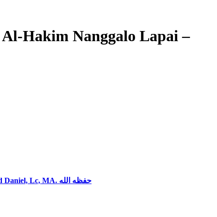
d Al-Hakim Nanggalo Lapai –
Kajian Kitab: Ahad, 21 April 2024 (Ba’da Maghrib) Masjid Al-Hakim Nanggalo Lapai – Min Ma’aalimi At Tauhid – Ustadz Ahmad Daniel, Lc, MA. حفظه الله