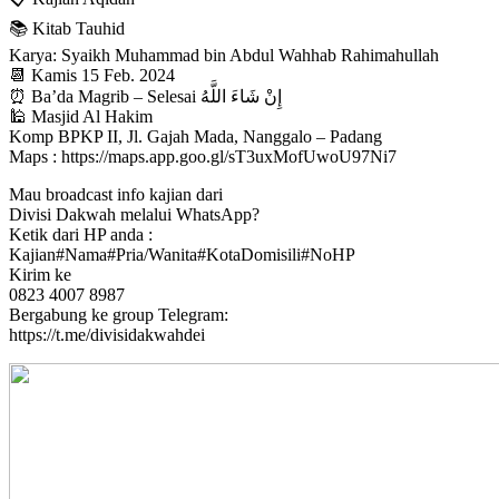
📚 Kitab Tauhid
Karya: Syaikh Muhammad bin Abdul Wahhab Rahimahullah
📆 Kamis 15 Feb. 2024
⏰ Ba’da Magrib – Selesai إِنْ شَاءَ اللَّهُ
🕌 Masjid Al Hakim
Komp BPKP II, Jl. Gajah Mada, Nanggalo – Padang
Maps : https://maps.app.goo.gl/sT3uxMofUwoU97Ni7
Mau broadcast info kajian dari
Divisi Dakwah melalui WhatsApp?
Ketik dari HP anda :
Kajian#Nama#Pria/Wanita#KotaDomisili#NoHP
Kirim ke
0823 4007 8987
Bergabung ke group Telegram:
https://t.me/divisidakwahdei