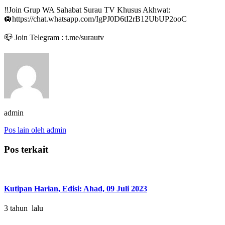
‼Join Grup WA Sahabat Surau TV Khusus Akhwat:
🛄https://chat.whatsapp.com/IgPJ0D6tI2rB12UbUP2ooC
📪 Join Telegram : t.me/surautv
admin
Pos lain oleh admin
Pos terkait
Kutipan Harian, Edisi: Ahad, 09 Juli 2023
3 tahun lalu