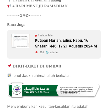
𝐘𝐚𝐲𝐚𝐬𝐚𝐧 𝐃𝐚𝐫 𝐞𝐥-𝐈𝐦𝐚𝐧 𝐏𝐚𝐝𝐚𝐧𝐠
𝟒 𝐇𝐀𝐑𝐈 𝐌𝐄𝐍𝐔𝐉𝐔 𝐑𝐀𝐌𝐀𝐃𝐇𝐀𝐍
•┈┈┈┈•✿❁✿•┈┈┈┈•
Baca Juga
1 tahun lalu
Kutipan Harian, Edisi: Rabu, 16
Shafar 1446 H / 21 Agustus 2024 M
386
admin
𝗗𝗜𝗞𝗜𝗧-𝗗𝗜𝗞𝗜𝗧 𝗗𝗜 𝗨𝗠𝗕𝗔𝗥
Ibnul Jauzi rahimahullah berkata :
Menyembunyikan kesulitan-kesulitan itu adalah