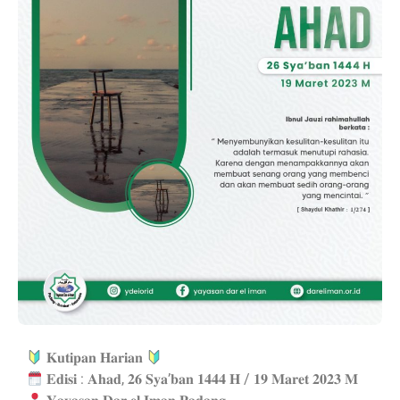
𝐊𝐮𝐭𝐢𝐩𝐚𝐧 𝐇𝐚𝐫𝐢𝐚𝐧
𝐄𝐝𝐢𝐬𝐢 : 𝐀𝐡𝐚𝐝, 𝟐𝟔 𝐒𝐲𝐚’𝐛𝐚𝐧 𝟏𝟒𝟒𝟒 𝐇 / 𝟏𝟗 𝐌𝐚𝐫𝐞𝐭 𝟐𝟎𝟐𝟑 𝐌