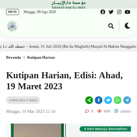
Minggu, 09 Agu 2026
MENU
Kajian Kitab: Ustadz Al Munawwir, Lc حفظه الله – Jumat, 31 Juli 2026 (Ba’da Maghrib) Masjid Al-Hakim Nanggalo Lapai
Beranda
Kutipan Harian
Kutipan Harian, Edisi: Ahad,
19 Maret 2023
waktu baca 1 menit
0
600
admin
Minggu, 19 Mar 2023 21:54