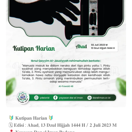
𝐊𝐮𝐭𝐢𝐩𝐚𝐧 𝐇𝐚𝐫𝐢𝐚𝐧
🗓 𝐄𝐝𝐢𝐬𝐢 : 𝐀𝐡𝐚𝐝, 𝟏𝟑 𝐃𝐳𝐮𝐥 𝐇𝐢𝐣𝐣𝐚𝐡 𝟏𝟒𝟒𝟒 𝐇 / 𝟐 𝐉𝐮𝐥𝐢 𝟐𝟎𝟐𝟑 𝐌