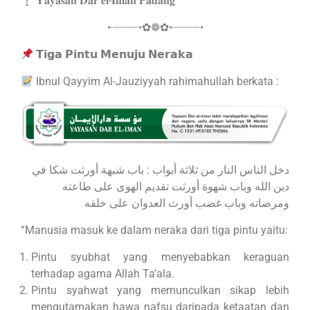
𝐘𝐚𝐲𝐚𝐬𝐚𝐧 𝐃𝐚𝐫 𝐞𝐥-𝐈𝐦𝐚𝐧 𝐏𝐚𝐝𝐚𝐧𝐠
•┈┈┈┈•✿❁✿•┈┈┈┈•
𝗧𝗶𝗴𝗮 𝗣𝗶𝗻𝘁𝘂 𝗠𝗲𝗻𝘂𝗷𝘂 𝗡𝗲𝗿𝗮𝗸𝗮
Ibnul Qayyim Al-Jauziyyah rahimahullah berkata :
دخل الناس النار من ثلاثة أبواب : باب شبهة أورثت شكا في
دين الله وباب شهوة أورثت تقديم الهوى على طاعته
ومرضاته وباب غضب أورث العدوان على خلقه
“Manusia masuk ke dalam neraka dari tiga pintu yaitu:
Pintu syubhat yang menyebabkan keraguan
terhadap agama Allah Ta’ala.
Pintu syahwat yang memunculkan sikap lebih
mengutamakan hawa nafsu daripada ketaatan dan