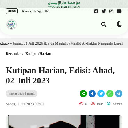
Kamis, 06 Agu 2026
MENU
jian Kitab: Ustadz Al Munawwir, Lc حفظه الله – Jumat, 31 Juli 2026 (Ba’da Maghrib) Masjid Al-Hakim Nanggalo Lapai
5
Beranda
Kutipan Harian
Kutipan Harian, Edisi: Ahad,
02 Juli 2023
waktu baca 1 menit
0
606
admin
Sabtu, 1 Jul 2023 22:01