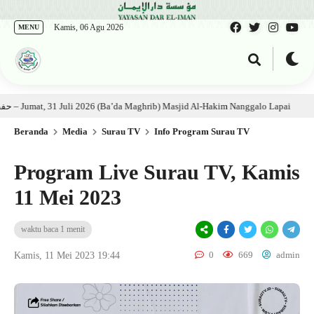
Kamis, 06 Agu 2026
MENU
Kitab: Ustadz Al Munawwir, Lc حفظه الله – Jumat, 31 Juli 2026 (Ba’da Maghrib) Masjid Al-Hakim Nanggalo Lapai
6 ha
Beranda
Media
Surau TV
Info Program Surau TV
Program Live Surau TV, Kamis
11 Mei 2023
waktu baca 1 menit
0
669
admin
Kamis, 11 Mei 2023 19:44