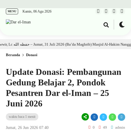
Kamis, 06 Agu 2026
MENU
Kajian Kitab: Ustadz Al Munawwir, Lc حفظه الله – Jumat, 31 Juli 2026 (Ba’da Maghrib) Masjid Al-Hakim Nang
Beranda
Donasi
Update Donasi: Pembangunan
Gedung Belajar 2, Pondok
Pesantren Dar el-Iman – 25
Juni 2026
waktu baca 1 menit
0
49
admin
Jumat, 26 Jun 2026 07:40