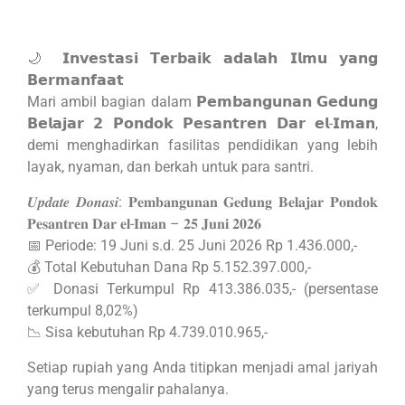
🌙 𝗜𝗻𝘃𝗲𝘀𝘁𝗮𝘀𝗶 𝗧𝗲𝗿𝗯𝗮𝗶𝗸 𝗮𝗱𝗮𝗹𝗮𝗵 𝗜𝗹𝗺𝘂 𝘆𝗮𝗻𝗴
𝗕𝗲𝗿𝗺𝗮𝗻𝗳𝗮𝗮𝘁
Mari ambil bagian dalam 𝗣𝗲𝗺𝗯𝗮𝗻𝗴𝘂𝗻𝗮𝗻 𝗚𝗲𝗱𝘂𝗻𝗴
𝗕𝗲𝗹𝗮𝗷𝗮𝗿 𝟮 𝗣𝗼𝗻𝗱𝗼𝗸 𝗣𝗲𝘀𝗮𝗻𝘁𝗿𝗲𝗻 𝗗𝗮𝗿 𝗲𝗹-𝗜𝗺𝗮𝗻,
demi menghadirkan fasilitas pendidikan yang lebih
layak, nyaman, dan berkah untuk para santri.
𝑼𝒑𝒅𝒂𝒕𝒆 𝑫𝒐𝒏𝒂𝒔𝒊: 𝐏𝐞𝐦𝐛𝐚𝐧𝐠𝐮𝐧𝐚𝐧 𝐆𝐞𝐝𝐮𝐧𝐠 𝐁𝐞𝐥𝐚𝐣𝐚𝐫 𝐏𝐨𝐧𝐝𝐨𝐤
𝐏𝐞𝐬𝐚𝐧𝐭𝐫𝐞𝐧 𝐃𝐚𝐫 𝐞𝐥-𝐈𝐦𝐚𝐧 – 𝟐𝟓 𝐉𝐮𝐧𝐢 𝟐𝟎𝟐𝟔
📅 Periode: 19 Juni s.d. 25 Juni 2026 Rp 1.436.000,-
💰 Total Kebutuhan Dana Rp 5.152.397.000,-
✅ Donasi Terkumpul Rp 413.386.035,- (persentase
terkumpul 8,02%)
📉 Sisa kebutuhan Rp 4.739.010.965,-
Setiap rupiah yang Anda titipkan menjadi amal jariyah
yang terus mengalir pahalanya.