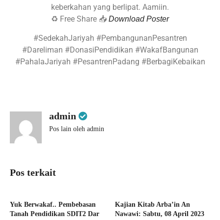
keberkahan yang berlipat. Aamiin.
♻️ Free Share 📥
Download Poster
#SedekahJariyah #PembangunanPesantren
#Dareliman #DonasiPendidikan #WakafBangunan
#PahalaJariyah #PesantrenPadang #BerbagiKebaikan
admin
Pos lain oleh admin
Pos terkait
Yuk Berwakaf.. Pembebasan
Kajian Kitab Arba’in An
Tanah Pendidikan SDIT2 Dar
Nawawi: Sabtu, 08 April 2023