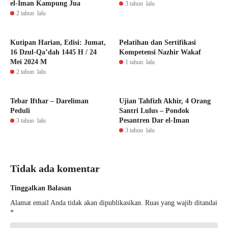
el-Iman Kampung Jua
3 tahun lalu
2 tahun lalu
Kutipan Harian, Edisi: Jumat,
Pelatihan dan Sertifikasi
16 Dzul-Qa’dah 1445 H / 24
Kompetensi Nazhir Wakaf
Mei 2024 M
1 tahun lalu
2 tahun lalu
Tebar Ifthar – Dareliman
Ujian Tahfizh Akhir, 4 Orang
Peduli
Santri Lulus – Pondok
Pesantren Dar el-Iman
3 tahun lalu
3 tahun lalu
Tidak ada komentar
Tinggalkan Balasan
Alamat email Anda tidak akan dipublikasikan.
Ruas yang wajib ditandai
*