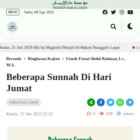
Sabtu, 08 Agu 2026
MENU
adz Al Munawwir, Lc حفظه الله – Jumat, 31 Juli 2026 (Ba’da Maghrib) Masjid Al-Hakim Nanggalo Lapai
1 minggu la
Beranda
Ringkasan Kajian
Ustadz Faisal Abdul Rahman, Lc.,
M.A.
Beberapa Sunnah Di Hari
Jumat
waktu baca 2 menit
0
649
admin
Kamis, 15 Jun 2023 22:22