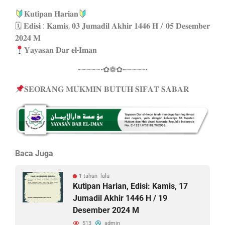
𝐊𝐮𝐭𝐢𝐩𝐚𝐧 𝐇𝐚𝐫𝐢𝐚𝐧
🗓 𝐄𝐝𝐢𝐬𝐢 : 𝐊𝐚𝐦𝐢𝐬, 𝟎𝟑 𝐉𝐮𝐦𝐚𝐝𝐢𝐥 𝐀𝐤𝐡𝐢𝐫 𝟏𝟒𝟒𝟔 𝐇 / 𝟎𝟓 𝐃𝐞𝐬𝐞𝐦𝐛𝐞𝐫
𝟐𝟎𝟐𝟒 𝐌
𝐘𝐚𝐲𝐚𝐬𝐚𝐧 𝐃𝐚𝐫 𝐞𝐥-𝐈𝐦𝐚𝐧
•┈┈┈┈•✿❁✿•┈┈┈┈•
𝐒𝐄𝐎𝐑𝐀𝐍𝐆 𝐌𝐔𝐊𝐌𝐈𝐍 𝐁𝐔𝐓𝐔𝐇 𝐒𝐈𝐅𝐀𝐓 𝐒𝐀𝐁𝐀𝐑
Baca Juga
1 tahun lalu
Kutipan Harian, Edisi: Kamis, 17
Jumadil Akhir 1446 H / 19
Desember 2024 M
513
admin