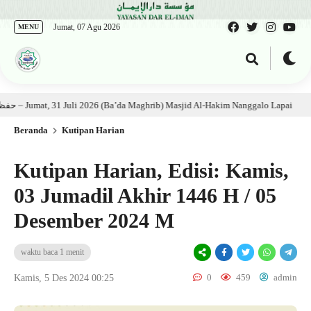
Jumat, 07 Agu 2026
MENU
n Kitab: Ustadz Al Munawwir, Lc حفظه الله – Jumat, 31 Juli 2026 (Ba’da Maghrib) Masjid Al-Hakim Nanggalo Lapai
1 m
Beranda
Kutipan Harian
Kutipan Harian, Edisi: Kamis,
03 Jumadil Akhir 1446 H / 05
Desember 2024 M
waktu baca 1 menit
0
459
admin
Kamis, 5 Des 2024 00:25